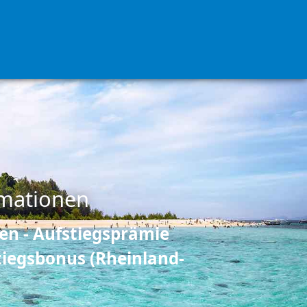
rmationen
en - Aufstiegsprämie
tiegsbonus (Rheinland-