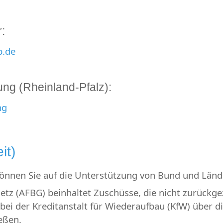
:
p.de
ung (Rheinland-Pfalz):
ng
it)
 können Sie auf die Unterstützung von Bund und Län
tz (AFBG) beinhaltet Zuschüsse, die nicht zurückge
 bei der Kreditanstalt für Wiederaufbau (KfW) über d
eßen.