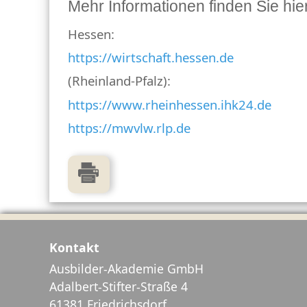
Mehr Informationen finden Sie hier
Hessen:
https://wirtschaft.hessen.de
(Rheinland-Pfalz):
https://www.rheinhessen.ihk24.de
https://mwvlw.rlp.de
Kontakt
Ausbilder-Akademie GmbH
Adalbert-Stifter-Straße 4
61381 Friedrichsdorf