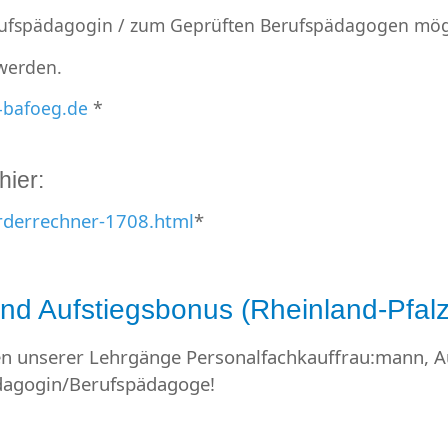
erufspädagogin / zum Geprüften Berufspädagogen mög
 werden.
-bafoeg.de
*
hier:
erderrechner-1708.html
*
nd Aufstiegsbonus (Rheinland-Pfalz
nten unserer Lehrgänge Personalfachkauffrau:mann, 
dagogin/Berufspädagoge!